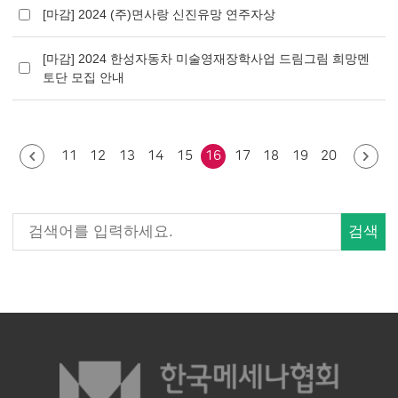
[마감] 2024 (주)면사랑 신진유망 연주자상
[마감] 2024 한성자동차 미술영재장학사업 드림그림 희망멘
토단 모집 안내
11
12
13
14
15
16
17
18
19
20
검색