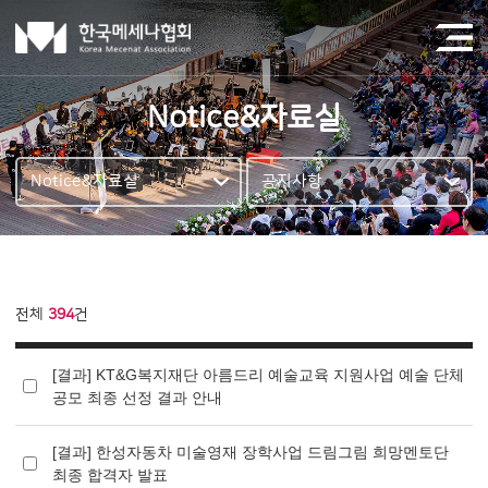
Notice&자료실
Notice&자료실
공지사항
전체
394
건
[결과] KT&G복지재단 아름드리 예술교육 지원사업 예술 단체
공모 최종 선정 결과 안내
[결과] 한성자동차 미술영재 장학사업 드림그림 희망멘토단
최종 합격자 발표