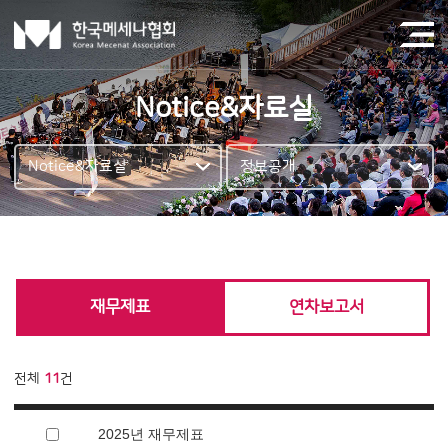
Notice&자료실
Notice&자료실
정보공개
재무제표
연차보고서
전체
11
건
2025년 재무제표