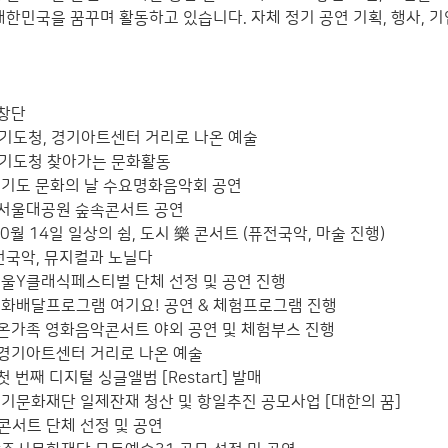
대한민국을 꿈꾸며 활동하고 있습니다. 자체 정기 공연 기획, 행사,
 창단
경기도청, 경기아트센터 거리로 나온 예술
 경기도청 찾아가는 문화활동
 경기도 문화의 날 수요명화음악회 공연
일 서울대공원 숲속콘서트 공연
 10월 14일 일상의 쉼, 도시 樂 콘서트 (퓨전국악, 마술 진행)
퓨전국악, 뮤지컬과 노닐다
 서울Y클래식페스티벌 단체 선정 및 공연 진행
 문화배달프로그램 여기요! 공연 & 체험프로그램 진행
일 온가족 영화음악콘서트 야외 공연 및 체험부스 진행
일 경기아트센터 거리로 나온 예술
 첫 번째 디지털 싱글앨범 [Restart] 발매
 경기문화재단 일제잔재 청산 및 항일추진 공모사업 [대한의 꿈]
콘서트 단체 선정 및 공연