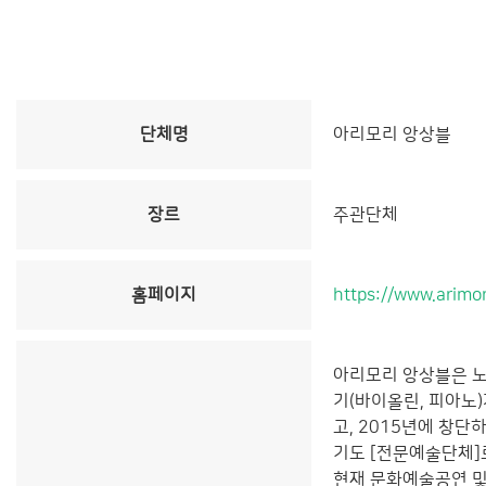
단체명
아리모리 앙상블
장르
주관단체
홈페이지
https://www.arimo
아리모리 앙상블은 노래
기(바이올린, 피아노
고, 2015년에 창단
기도 [전문예술단체]
현재 문화예술공연 및