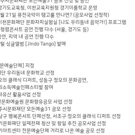
 광주시문화재단 모든예술31 공모 선정 및 공연
월 경기도교육청, 이천교육지원청 경기이룸학교 운영
, 9월 21일 퓨전국악이 탱고를 만나면? (공모사업 선정작)
월 이천문화재단 문화자치실험실 [나도 우리동네 음악가!] 프로그램
 청렴콘서트 공연 진행 다수 (서울, 경기도 등)
공연, 지역 내 공연 진행 다수
 싱글앨범 [Jindo Tango] 발매
[전문예술단체] 지정
화재단 우리동네 문화학교 선정
정오의 클래식 디저트, 성동구 정오의 문화공연,
 기회소득예술인페스티벌 참여
문화유산 활용사업 선정
애인문화예술원 문화향유공모 사업 선정
 광주시문화재단 모든예술31 공모 선정
 강남구 행복콘서트 단체선정, 서초구 정오의 클래식 디저트 선정
 경기문화재단 일제잔재 청산 및 항일 추진 공모사업 선정
 경기아트센터 전문예술단체 거리로 나온 예술 공모 선정