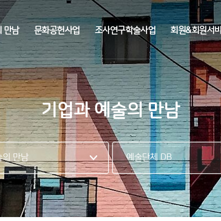
전체메뉴
 만남
문화공헌사업
조사연구학술사업
회원&회원서
기업과 예술의 만남
술의 만남
예술단체 DB